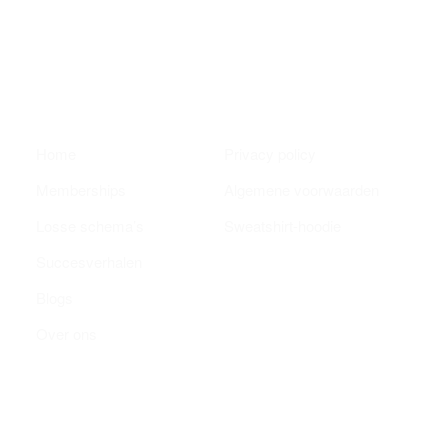
MENU
QUICK LINKS
Home
Privacy policy
Memberships
Algemene voorwaarden
Losse schema’s
Sweatshirt-hoodie
Succesverhalen
Blogs
Over ons
FOLLOW US