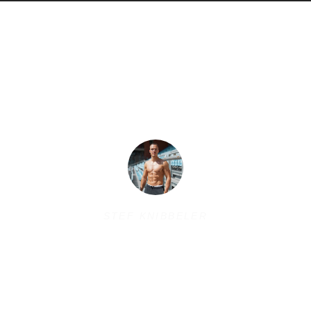
OMEGA-SUPPLEMENTEN
WEL OF NIET SLIKKEN?
STEF KNIBBELER
28 December 2022
Omega-supplementen zijn een populaire keuze onder